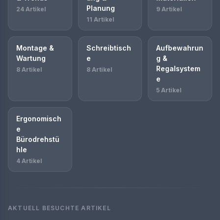
Planung
24 Artikel
9 Artikel
11 Artikel
Montage &
Schreibtisch
Aufbewahrun
Wartung
e
g &
Regalsystem
8 Artikel
8 Artikel
e
5 Artikel
Ergonomisch
e
Bürodrehstü
hle
4 Artikel
AKTUELL BESUCHTE ARTIKEL