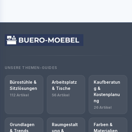
UNSERE THEMEN-GUIDES
Bürostühle &
Arbeitsplatz
Kaufberatun
Sitzlösungen
& Tische
g &
Kostenplanu
112 Artikel
56 Artikel
ng
26 Artikel
Grundlagen
Raumgestalt
Farben &
& Trends
ung &
Materialien