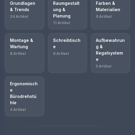
Grundlagen
Raumgestalt
Farben &
& Trends
ung &
Materialien
Planung
24 Artikel
9 Artikel
11 Artikel
Montage &
Schreibtisch
Aufbewahrun
Wartung
e
g &
Regalsystem
8 Artikel
8 Artikel
e
5 Artikel
Ergonomisch
e
Bürodrehstü
hle
4 Artikel