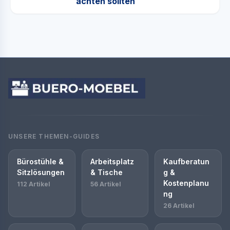
achten sollten
UNSERE THEMEN-GUIDES
Bürostühle &
Arbeitsplatz
Kaufberatun
Sitzlösungen
& Tische
g &
Kostenplanu
112 Artikel
56 Artikel
ng
26 Artikel