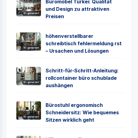
Büromöbel Türkei: Qualität
und Design zu attraktiven
KI-generiert
Preisen
höhenverstellbarer
schreibtisch fehlermeldung rst
KI-generiert
– Ursachen und Lösungen
Schritt-für-Schritt-Anleitung:
rollcontainer büro schublade
KI-generiert
aushängen
Bürostuhl ergonomisch
Schneidersitz: Wie bequemes
KI-generiert
Sitzen wirklich geht