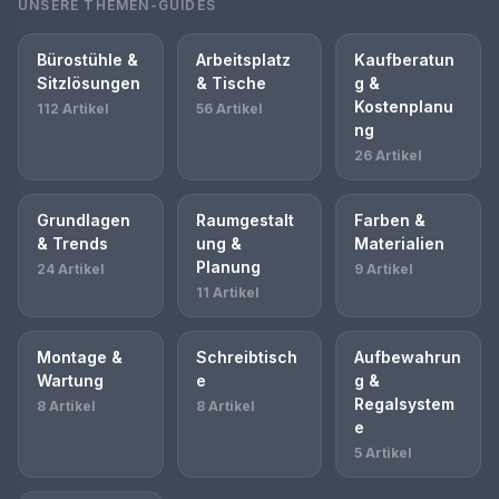
UNSERE THEMEN-GUIDES
Bürostühle &
Arbeitsplatz
Kaufberatun
Sitzlösungen
& Tische
g &
Kostenplanu
112 Artikel
56 Artikel
ng
26 Artikel
Grundlagen
Raumgestalt
Farben &
& Trends
ung &
Materialien
Planung
24 Artikel
9 Artikel
11 Artikel
Montage &
Schreibtisch
Aufbewahrun
Wartung
e
g &
Regalsystem
8 Artikel
8 Artikel
e
5 Artikel