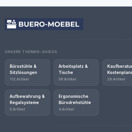
UNSERE THEMEN-GUIDES
Bürostühle &
Arbeitsplatz &
Kaufberatu
Sitzlösungen
Tische
Kostenplan
112 Artikel
56 Artikel
26 Artikel
Aufbewahrung &
Ergonomische
Regalsysteme
Bürodrehstühle
5 Artikel
4 Artikel