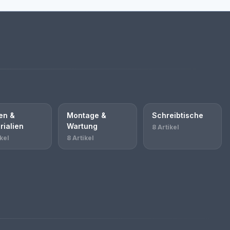
en &
Montage &
Schreibtische
rialien
Wartung
8 Artikel
kel
8 Artikel