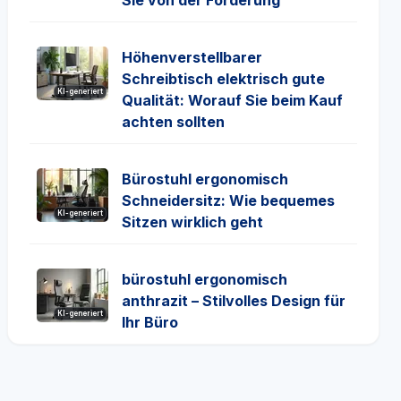
Sie von der Förderung
Höhenverstellbarer
Schreibtisch elektrisch gute
KI-generiert
Qualität: Worauf Sie beim Kauf
achten sollten
Bürostuhl ergonomisch
Schneidersitz: Wie bequemes
KI-generiert
Sitzen wirklich geht
bürostuhl ergonomisch
anthrazit – Stilvolles Design für
KI-generiert
Ihr Büro