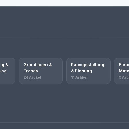
ng &
Grundlagen &
Raumgestaltung
Farb
ung
Trends
& Planung
Mate
24 Artikel
11 Artikel
9 Arti